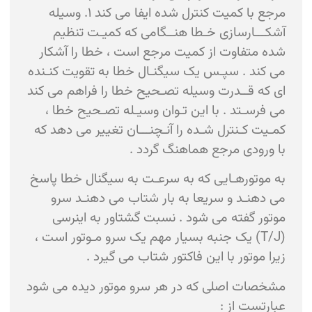
مرجع با کمیت کنترل شده ایفا می کند ۱. وسیله
آشکـــارسازی خـطا هنــگامی که کمیـت تنظیم
شده متفاوت از کمیت مرجع است ، خطا را آشکار
می کند . سپـس یک سیگنـال خطا به تقویت کنـنده
ای که قــدرت وسیله تصـحیح خطا را فراهم می کند
می فرسـتد . با این تـوان وسیـله تصـحیح خطا ،
کمـیت کـنترل شـده را آنـچنـــان تغییر می دهد که
با ورودی مرجع هماهنگ گردد .
به موتورهـایی که به سرعـت به سیگنال خطا پاسخ
می دهنـد و سریعا به بار شتاب می دهنـد سرو
موتور گفته می شود . نسبت گشتاور به اینرسی
(T/J) یک جنبه بسیار مهم یک سرو مـوتور است ،
زیرا موتور با این فاکتور شتاب می گیرد .
مشخصات اصلی که در هر سرو موتور دیده می شود
عبارتست از :