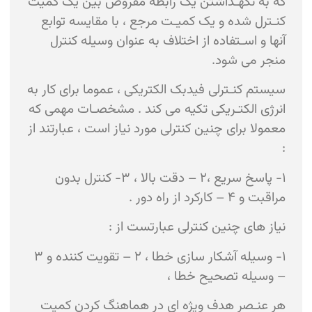
که به نگهـداشتن یک رابطه مفروض بین یک کمیت
کنـترل شده و یک کمیـت مرجع ، با مقایسه توابع
آنها و اسـتفاده از اختلاف به عنوان وسیله کنترل
منجر می شود.
سیستم کنـترلی فیدبک الکتریکی ، عموما برای کار به
انرژی الکتـریکی تکیه می کند . مشخصـات مهمی که
معمولا برای چنین کنترلی مورد نیاز است ، عبارتند از
:
۱- پاسخ سریع ،۲ – دقت بالا ، ۳- کنترل بدون
مراقبت و ۴ – کارکرد از راه دور .
نیاز های چنین کنترلی عبارتست از :
۱- وسیله آشکار سازی خطا ، ۲ – تقویت کننده و ۳
– وسیله تصحیح خطا ،
هر عنـصر هدف ویژه ای در هماهنگ کردن کمیت