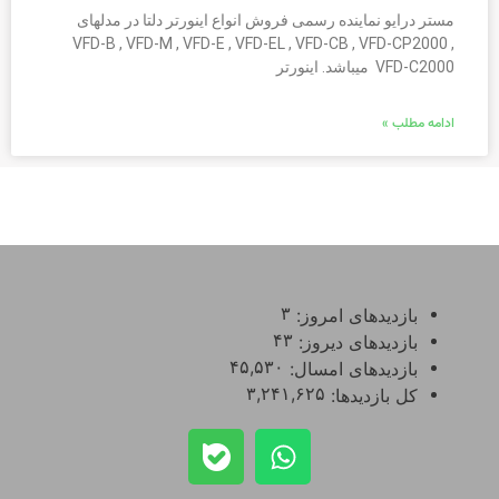
مستر درایو نماینده رسمی فروش انواع اینورتر دلتا در مدلهای
VFD-B , VFD-M , VFD-E , VFD-EL , VFD-CB , VFD-CP2000 ,
VFD-C2000 میباشد. اینورتر
ادامه مطلب »
۳
بازدیدهای امروز:
۴۳
بازدیدهای دیروز:
۴۵,۵۳۰
بازدیدهای امسال:
۳,۲۴۱,۶۲۵
کل بازدیدها: