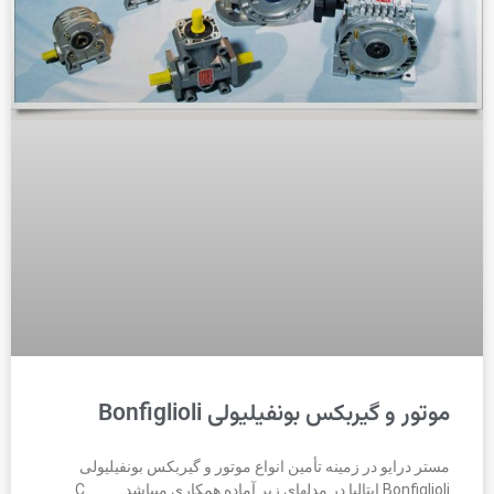
موتور و گیربکس بونفیلیولی Bonfiglioli
مستر درایو در زمینه تأمین انواع موتور و گیربکس بونفیلیولی
Bonfiglioli ایتالیا در مدلهای زیر آماده همکاری میباشد. C …