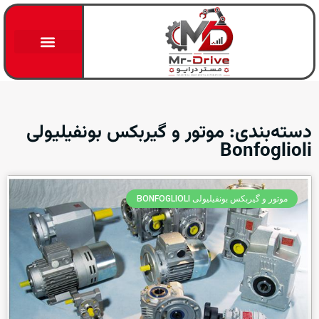
اتوماسیون صنعتی
دانلود کاتالوگ
دسته‌بندی: موتور و گیربکس بونفیلیولی
Bonfoglioli
موتور و گیربکس بونفیلیولی BONFOGLIOLI